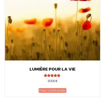
LUMIÈRE POUR LA VIE
Note
21,50
€
5.00
sur 5
Pour commander