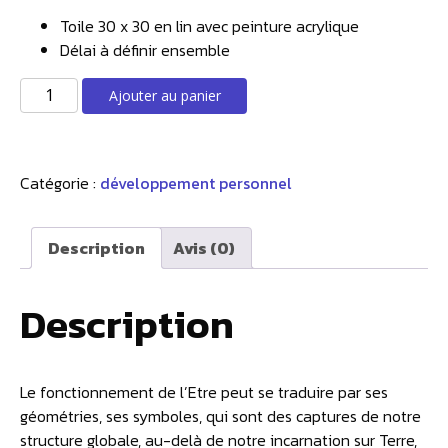
Toile 30 x 30 en lin avec peinture acrylique
Délai à définir ensemble
quantité
Ajouter au panier
de
Toile
Symbole
Catégorie :
développement personnel
de
votre
Etre
Description
Avis (0)
Véritable
Description
Le fonctionnement de l’Etre peut se traduire par ses
géométries, ses symboles, qui sont des captures de notre
structure globale, au-delà de notre incarnation sur Terre,